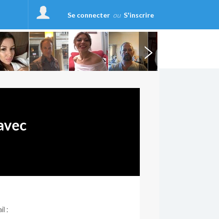
Se connecter
ou
S'inscrire
avec
l :