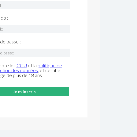
do :
de passe :
epte les
CGU
et la
politique de
ction des données
, et certifie
âgé de plus de 18 ans