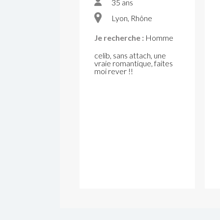
35 ans
Lyon, Rhône
Je recherche :
Homme
celib, sans attach, une
vraie romantique, faites
moi rever !!