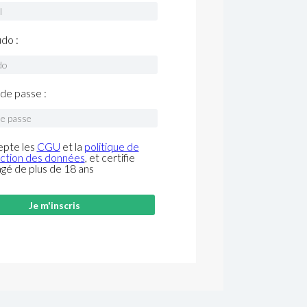
do :
de passe :
epte les
CGU
et la
politique de
ction des données
, et certifie
âgé de plus de 18 ans