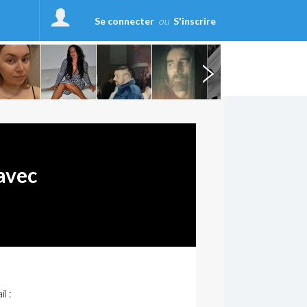
Se connecter
ou
S'inscrire
avec
l :