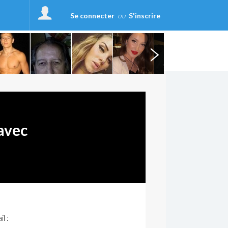
Se connecter
ou
S'inscrire
avec
l :