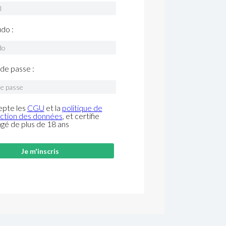
do :
de passe :
epte les
CGU
et la
politique de
ction des données
, et certifie
âgé de plus de 18 ans