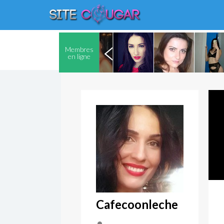
Membres
en ligne
Cafecoonleche