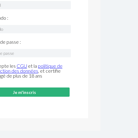
do :
de passe :
epte les
CGU
et la
politique de
ction des données
, et certifie
âgé de plus de 18 ans