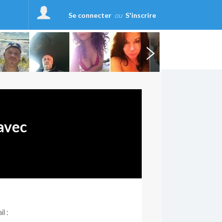
Se connecter
ou
S'inscrire
avec
l :