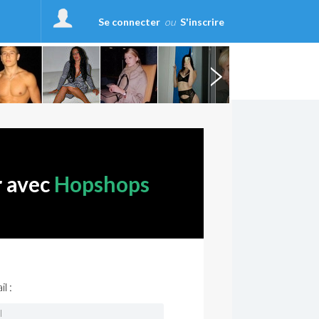
Se connecter
ou
S'inscrire
r avec
Hopshops
l :