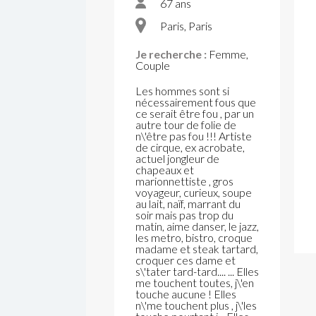
67 ans
Paris, Paris
Je recherche :
Femme,
Couple
Les hommes sont si
nécessairement fous que
ce serait être fou , par un
autre tour de folie de
n\'être pas fou !!! Artiste
de cirque, ex acrobate,
actuel jongleur de
chapeaux et
marionnettiste , gros
voyageur, curieux, soupe
au lait, naïf, marrant du
soir mais pas trop du
matin, aime danser, le jazz,
les metro, bistro, croque
madame et steak tartard,
croquer ces dame et
s\'tater tard-tard.... ... Elles
me touchent toutes, j\'en
touche aucune ! Elles
n\'me touchent plus , j\'les