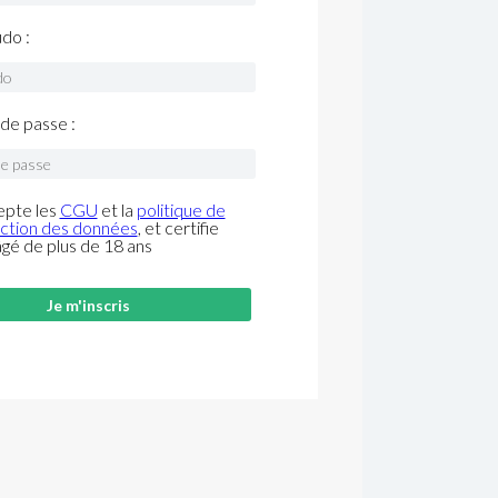
do :
de passe :
epte les
CGU
et la
politique de
ction des données
, et certifie
âgé de plus de 18 ans